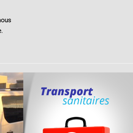
nous
e
.