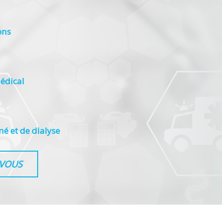
ons
édical
né et de dialyse
-VOUS