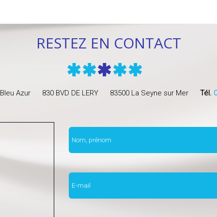
RESTEZ EN CONTACT
Bleu Azur
830 BVD DE LERY
83500 La Seyne sur Mer
Tél.
0
Nom, prénom
E-mail